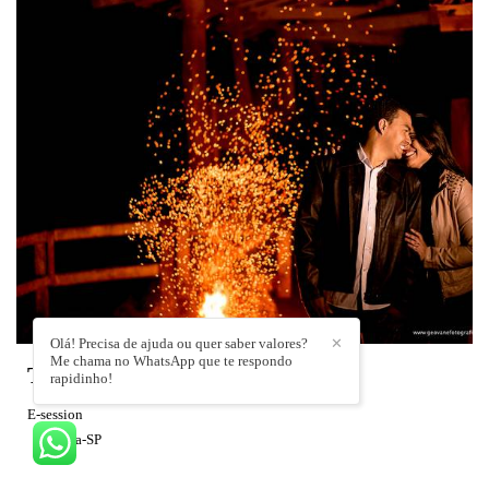
Olá! Precisa de ajuda ou quer saber valores?
✕
Me chama no WhatsApp que te respondo
Thalita e Betinho
rapidinho!
E-session
Franca-SP