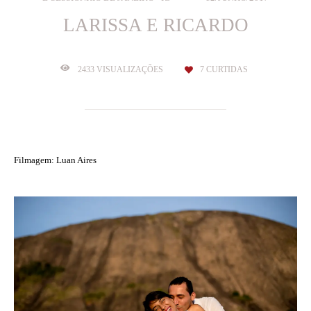
LARISSA E RICARDO
2433
VISUALIZAÇÕES
7
CURTIDAS
Filmagem: Luan Aires